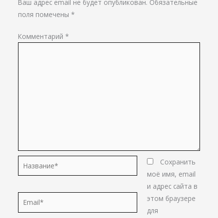
Ваш адрес email не будет опубликован.
Обязательные
поля помечены
*
Комментарий
*
Название*
Сохранить
моё имя, email
и адрес сайта в
Email*
этом браузере
для